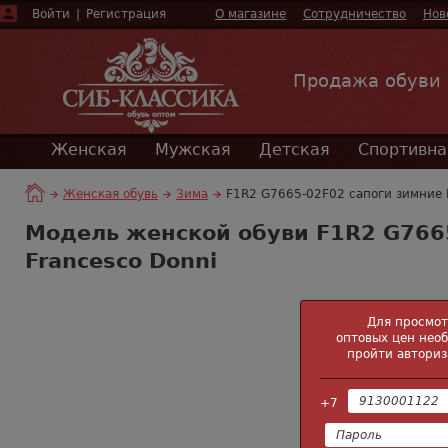
Войти
|
Регистрация
О магазине
Сотрудничество
Нов
Продажа обуви
Женская
Мужская
Детская
Спортивна
Женская обувь
Зима
F1R2 G7665-02F02 сапоги зимние F
Модель женской обуви F1R2 G766
Francesco Donni
Для просмо
оптовых цен нео
пройти авториз
+7