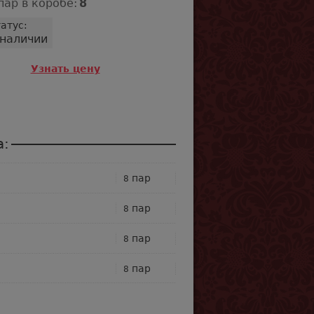
пар в коробе:
8
атус:
 наличии
Узнать цену
а:
пар
8
пар
8
пар
8
пар
8