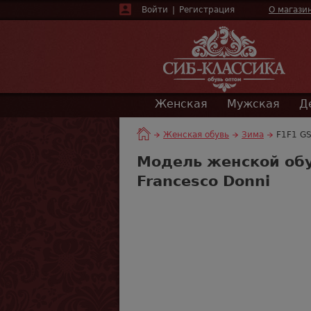
Войти
|
Регистрация
О магази
Женская
Мужская
Д
Женская обувь
Зима
F1F1 GS
Модель женской обу
Francesco Donni