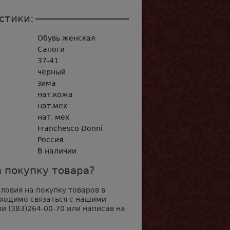
стики:
Обувь женская
Сапоги
37-41
черный
зима
нат.кожа
нат.мех
нат. мех
Franchesсo Donni
Россия
В наличии
 покупку товара?
овия на покупку товаров в
бходимо связаться с нашими
и (383)264-00-70 или написав на