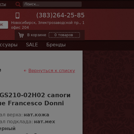
кты
(383)264-25-85
Новосибирск, Электрозаводской пр., 1
ОК
офис 204
В корзине
0 товаров
ссуары
SALE
Бренды
е
Вернуться к списку
 GS210-02H02 сапоги
е Francesco Donni
ал верха:
нат.кожа
ал подклада:
нат.мех
ерный