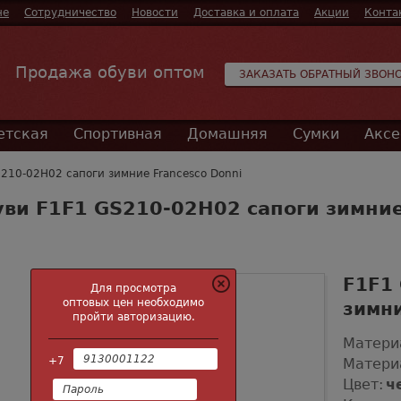
не
Сотрудничество
Новости
Доставка и оплата
Акции
Конта
Продажа обуви оптом
ЗАКАЗАТЬ ОБРАТНЫЙ ЗВОН
етская
Спортивная
Домашняя
Сумки
Аксе
210-02H02 сапоги зимние Francesco Donni
ви F1F1 GS210-02H02 сапоги зимни
F1F1
Для просмотра
оптовых цен необходимо
зимни
пройти авторизацию.
Матери
+7
Матери
Цвет:
ч