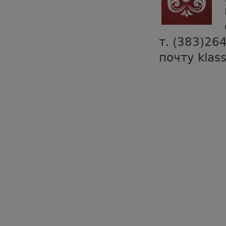
т. (383)26
почту klas