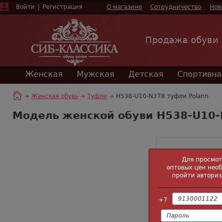
Войти
|
Регистрация
О магазине
Сотрудничество
Нов
Продажа обуви
Женская
Мужская
Детская
Спортивна
Женская обувь
Туфли
H538-U10-N378 туфли Polann
Модель женской обуви H538-U10-
Для просмо
оптовых цен нео
пройти авториз
+7