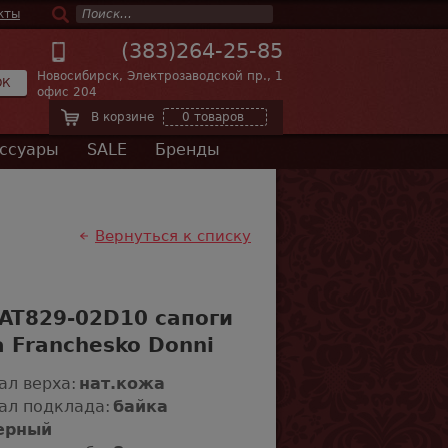
кты
(383)264-25-85
Новосибирск, Электрозаводской пр., 1
ОК
офис 204
В корзине
0 товаров
ссуары
SALE
Бренды
Вернуться к списку
AT829-02D10 сапоги
 Franchesko Donni
ал верха:
нат.кожа
ал подклада:
байка
ерный