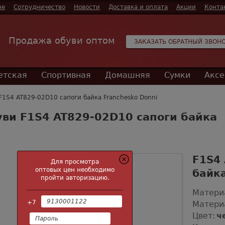
не
Сотрудничество
Новости
Доставка и оплата
Акции
Конта
Продажа обуви оптом
ЗАКАЗАТЬ ОБРАТНЫЙ ЗВОН
етская
Спортивная
Домашняя
Сумки
Аксе
F1S4 AT829-02D10 сапоги байка Franchesko Donni
ви F1S4 AT829-02D10 сапоги байка
F1S4 
Для просмотра
оптовых цен необходимо
байка
пройти авторизацию.
Матери
+7
Матери
Цвет:
ч