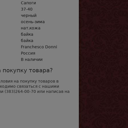
Сапоги
37-40
черный
осень-зима
нат.кожа
байка
байка
Franchesсo Donni
Россия
В наличии
 покупку товара?
овия на покупку товаров в
бходимо связаться с нашими
и (383)264-00-70 или написав на