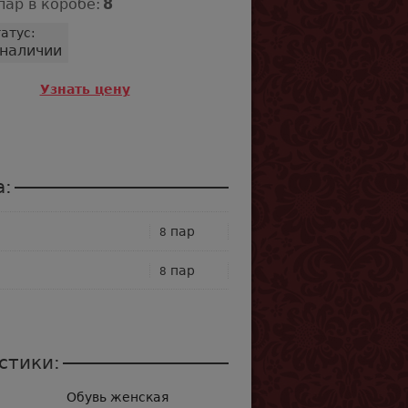
пар в коробе:
8
атус:
 наличии
Узнать цену
а:
пар
8
пар
8
стики:
Обувь женская