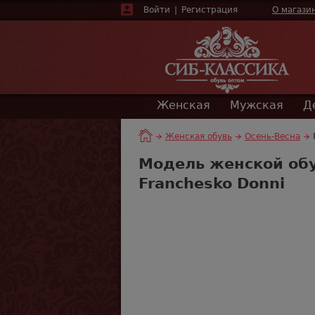
Войти
|
Регистрация
О магази
Женская
Мужская
Д
Женская обувь
Осень-Весна
Модель женской обу
Franchesko Donni