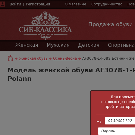
Войти
|
Регистрация
О магазине
Сотрудничество
Нов
Продажа обуви
Женская
Мужская
Детская
Спортивна
Женская обувь
Осень-Весна
AF3078-1-P683 Ботинки жен
Модель женской обуви AF3078-1-
Polann
Для просмо
оптовых цен нео
пройти авториз
+7