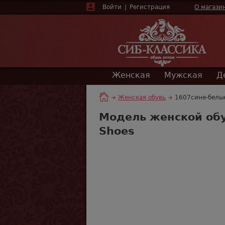
Войти
|
Регистрация
О магази
Женская
Мужская
Д
Женская обувь
1607сине-белые
Модель женской обу
Shoes