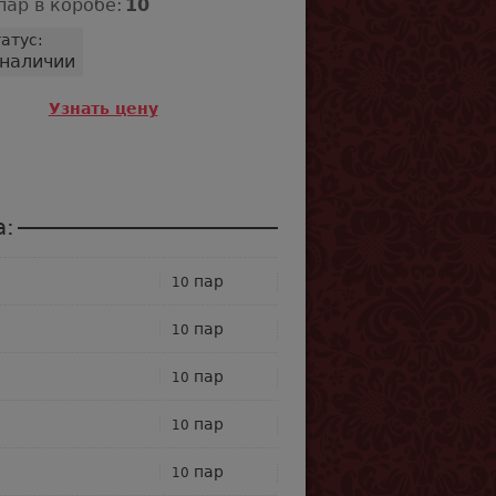
пар в коробе:
10
атус:
 наличии
Узнать цену
а:
пар
10
пар
10
пар
10
пар
10
пар
10