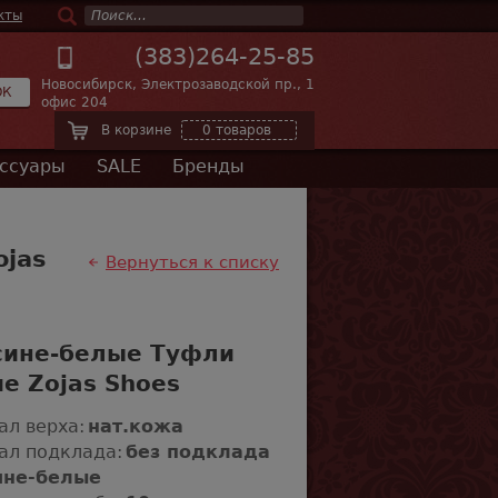
кты
(383)264-25-85
Новосибирск, Электрозаводской пр., 1
ОК
офис 204
В корзине
0 товаров
ссуары
SALE
Бренды
ojas
Вернуться к списку
сине-белые Туфли
е Zojas Shoes
ал верха:
нат.кожа
ал подклада:
без подклада
ине-белые