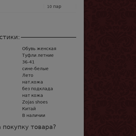
пар
10
стики:
Обувь женская
Туфли летние
36-41
сине-белые
Лето
нат.кожа
без подклада
нат кожа
Zojas shoes
Китай
В наличии
 покупку товара?