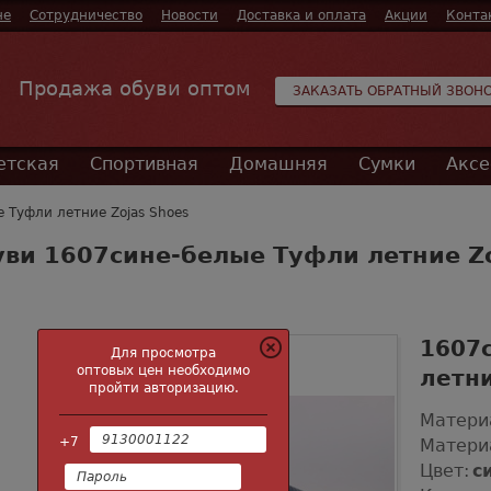
не
Сотрудничество
Новости
Доставка и оплата
Акции
Конта
Продажа обуви оптом
ЗАКАЗАТЬ ОБРАТНЫЙ ЗВОН
етская
Спортивная
Домашняя
Сумки
Аксе
 Туфли летние Zojas Shoes
ви 1607сине-белые Туфли летние Z
1607
Для просмотра
оптовых цен необходимо
летни
пройти авторизацию.
Матери
+7
Матери
Цвет:
с