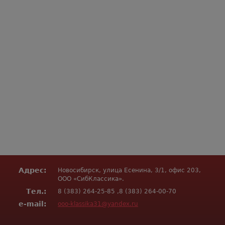
Адрес:
Новосибирск, улица Есенина, 3/1, офис 203,
ООО «СибКлассика».
Тел.:
8 (383) 264-25-85 ,8 (383) 264-00-70
e-mail:
ooo-klassika31@yandex.ru