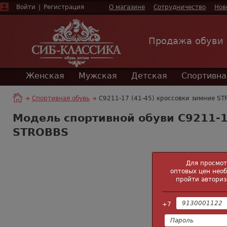
Войти
|
Регистрация
О магазине
Сотрудничество
Нов
Продажа обуви
Женская
Мужская
Детская
Спортивна
Спортивная обувь
C9211-17 (41-45) кроссовки зимние S
Модель спортивной обуви C9211-1
STROBBS
Для просмо
оптовых цен нео
пройти авториз
+7