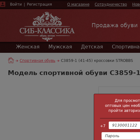
Войти
|
Регистрация
О магазине
Сотрудничество
Нов
Продажа обуви
Женская
Мужская
Детская
Спортивна
Спортивная обувь
C3859-1 (41-45) кроссовки STROBBS
Модель спортивной обуви C3859-1
Для просмо
оптовых цен нео
пройти авториз
+7