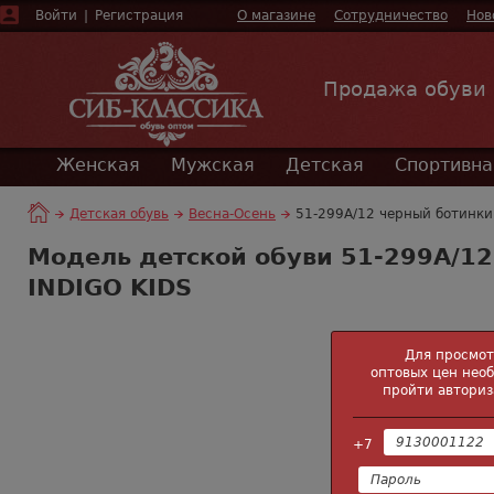
Войти
|
Регистрация
О магазине
Сотрудничество
Нов
Продажа обуви
Женская
Мужская
Детская
Спортивна
Детская обувь
Весна-Осень
51-299А/12 черный ботинки 
Модель детской обуви 51-299А/12
INDIGO KIDS
Для просмо
оптовых цен нео
пройти авториз
+7