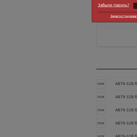
Забыли пароль?
Зарегистрирова
size
AB79-32B б
size
AB79-32B б
size
AB79-32B б
size
AB79-32B б
size
AB79-32B б