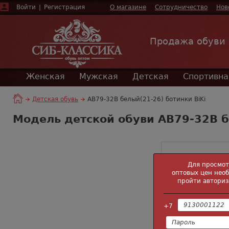
Войти
|
Регистрация
О магазине
Сотрудничество
Нов
Продажа обуви
Женская
Мужская
Детская
Спортивна
Детская обувь
AB79-32B белый(21-26) ботинки BiKi
Модель детской обуви AB79-32B б
Для просмо
оптовых цен нео
пройти авториз
+7