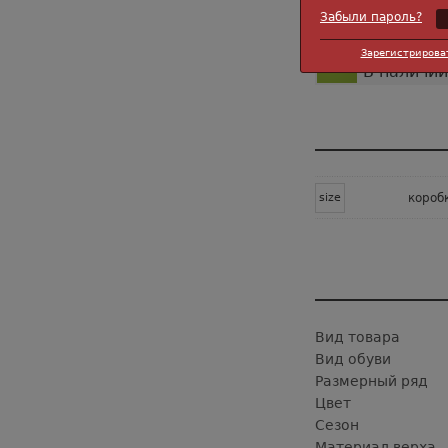
Кол-во пар в ко
Забыли пароль?
Статус:
Зарегистрирова
В наличии
size
короб
Вид товара
Вид обуви
Размерный ряд
Цвет
Сезон
Материал верха