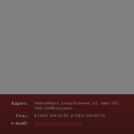
Адрес:
Новосибирск, улица Есенина, 3/1, офис 203,
ООО «СибКлассика».
Тел.:
8 (383) 264-25-85 ,8 (383) 264-00-70
e-mail:
ooo-klassika31@yandex.ru