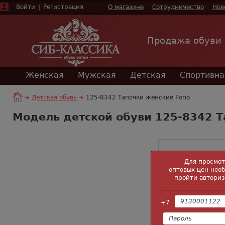
Войти
|
Регистрация
О магазине
Сотрудничество
Нов
Продажа обуви
Женская
Мужская
Детская
Спортивна
Детская обувь
125-8342 Тапочки женские Forio
Модель детской обуви 125-8342 Т
Для просмо
оптовых цен нео
пройти авториз
+7