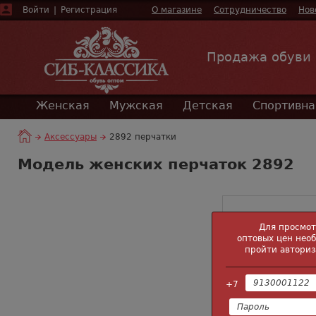
Войти
|
Регистрация
О магазине
Сотрудничество
Нов
Продажа обуви
Женская
Мужская
Детская
Спортивна
Аксессуары
2892 перчатки
Модель женских перчаток 2892
Для просмо
оптовых цен нео
пройти авториз
+7